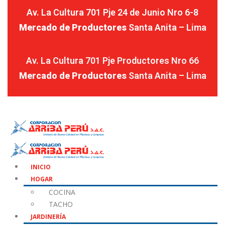
Av. La Cultura 701 Pje 24 de Junio Nro 6-8
Mercado de Productores
Santa Anita – Lima
Av. La Cultura 701 Pje Productores Nro 66
Mercado de Productores
Santa Anita – Lima
INICIO
HOGAR
COCINA
TACHO
JARDINERÍA