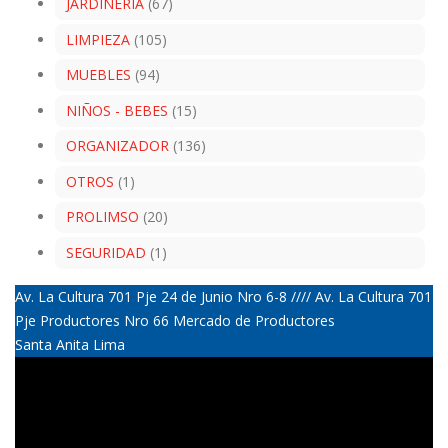
JARDINERIA
(67)
LIMPIEZA
(105)
MUEBLES
(94)
NIÑOS - BEBES
(15)
ORGANIZADOR
(136)
OTROS
(1)
PROLIMSO
(20)
SEGURIDAD
(1)
Av. La Cultura 701 Pje 24 de Junio Nro 6-8 //// Av. La Cultura 701
Pje Productores Nro 66 Mercado de Productores
Santa Anita Lima