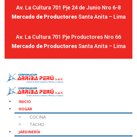
Av. La Cultura 701 Pje 24 de Junio Nro 6-8
Mercado de Productores
Santa Anita – Lima
Av. La Cultura 701 Pje Productores Nro 66
Mercado de Productores
Santa Anita – Lima
INICIO
HOGAR
COCINA
TACHO
JARDINERÍA