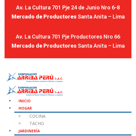
Av. La Cultura 701 Pje 24 de Junio Nro 6-8
Mercado de Productores
Santa Anita – Lima
Av. La Cultura 701 Pje Productores Nro 66
Mercado de Productores
Santa Anita – Lima
INICIO
HOGAR
COCINA
TACHO
JARDINERÍA