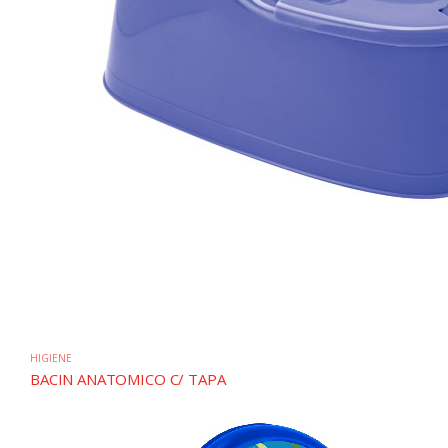
HIGIENE
BACIN ANATOMICO C/ TAPA