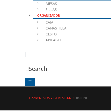
MESAS
SILLAS
ORGANIZADOR
CAJA
CANASTILLA
CESTO
APILABLE
Search
Home
NIÑOS - BEBES
BAÑO
HIGIENE