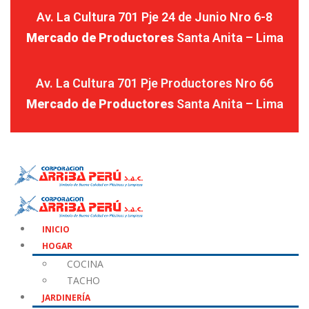
Av. La Cultura 701 Pje 24 de Junio Nro 6-8
Mercado de Productores
Santa Anita – Lima
Av. La Cultura 701 Pje Productores Nro 66
Mercado de Productores
Santa Anita – Lima
INICIO
HOGAR
COCINA
TACHO
JARDINERÍA