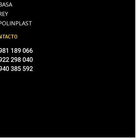
BASA
REY
POLINPLAST
NTACTO
981 189 066
922 298 040
940 385 592