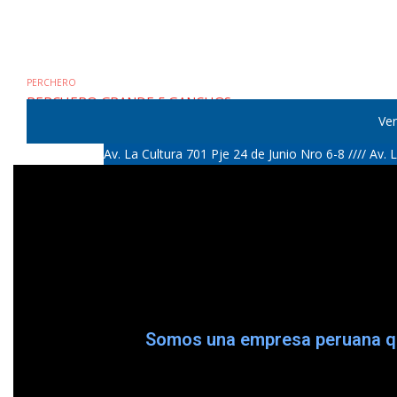
PERCHERO
PERCHERO GRANDE 5 GANCHOS
Mostrar:
Av. La Cultura 701 Pje 24 de Junio Nro 6-8 //// A
Somos una empresa peruana qu