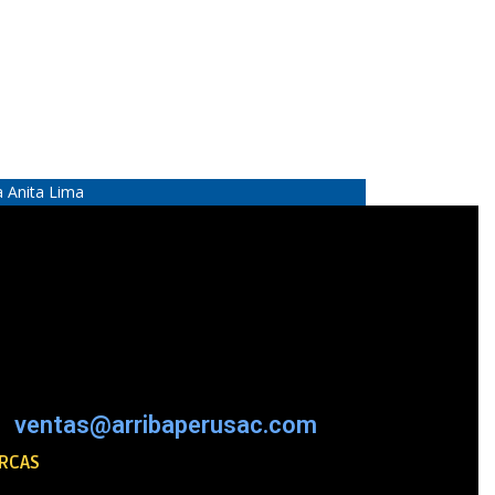
a Anita Lima
ventas@arribaperusac.com
RCAS