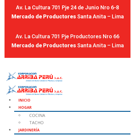
Av. La Cultura 701 Pje 24 de Junio Nro 6-8
Mercado de Productores
Santa Anita – Lima
Av. La Cultura 701 Pje Productores Nro 66
Mercado de Productores
Santa Anita – Lima
INICIO
HOGAR
COCINA
TACHO
JARDINERÍA